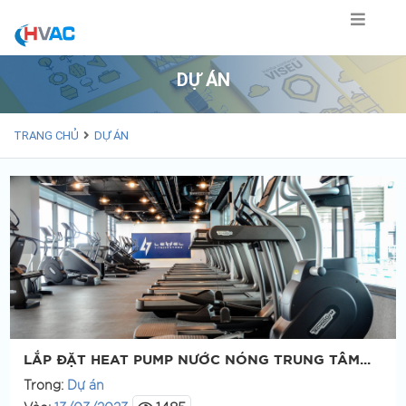
Skip to content
DỰ ÁN
TRANG CHỦ
DỰ ÁN
LẮP ĐẶT HEAT PUMP NƯỚC NÓNG TRUNG TÂM...
Trong:
Dự án