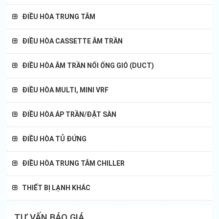
Điều hòa Nagakawa
ĐIỀU HÒA TRUNG TÂM
Điều hòa Mitsubishi Eletric
ĐIỀU HÒA CASSETTE ÂM TRẦN
Điều hòa Mitsubishi Heavy
ĐIỀU HÒA ÂM TRẦN NỐI ỐNG GIÓ (DUCT)
Điều hòa Fujitsu
ĐIỀU HÒA MULTI, MINI VRF
Điều hòa Trane
ĐIỀU HÒA ÁP TRẦN/ĐẶT SÀN
Điều hòa General
ĐIỀU HÒA TỦ ĐỨNG
Điều hòa Carrier
ĐIỀU HÒA TRUNG TÂM CHILLER
Điều hòa Midea
THIẾT BỊ LẠNH KHÁC
Điều hòa Samsung
TƯ VẤN BÁO GIÁ