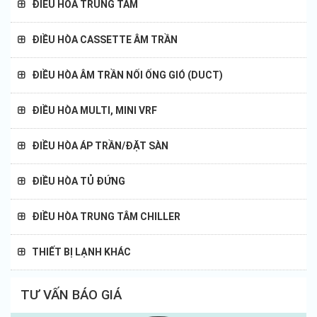
Điều hòa Nagakawa
ĐIỀU HÒA TRUNG TÂM
Điều hòa Mitsubishi Eletric
ĐIỀU HÒA CASSETTE ÂM TRẦN
Điều hòa Mitsubishi Heavy
ĐIỀU HÒA ÂM TRẦN NỐI ỐNG GIÓ (DUCT)
Điều hòa Fujitsu
ĐIỀU HÒA MULTI, MINI VRF
Điều hòa Trane
ĐIỀU HÒA ÁP TRẦN/ĐẶT SÀN
Điều hòa General
ĐIỀU HÒA TỦ ĐỨNG
Điều hòa Carrier
ĐIỀU HÒA TRUNG TÂM CHILLER
Điều hòa Midea
THIẾT BỊ LẠNH KHÁC
Điều hòa Samsung
TƯ VẤN BÁO GIÁ