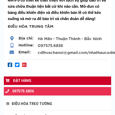
MRV-5 có thiết kế thân thiện với dịch vụ giúp bảo trì và
sửa chữa thuận tiện bất cứ khi nào cần. Mô-đun có
bảng điều khiển điện và điều khiển bản lề có thể kéo
xuống và mở ra để bảo trì và chẩn đoán dễ dàng!
ĐIỀU HÒA TRUNG TÂM
Địa chỉ:
Hà Mãn - Thuận Thành - Bắc Ninh
Hotline:
097575.6836
Email:
cdlhvachanoi@gmail.com/nhathaucodi
ĐẶT HÀNG
097575.6836
ĐIỀU HÒA TREO TƯỜNG